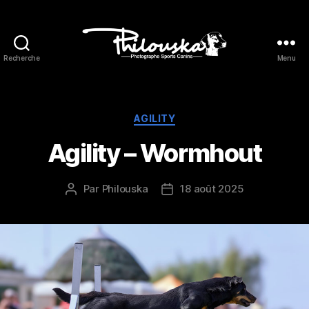
Recherche
Menu
Philouska
Catégories
AGILITY
Agility – Wormhout
Par
Philouska
18 août 2025
Auteur
Date
de
de
l’article
l’article