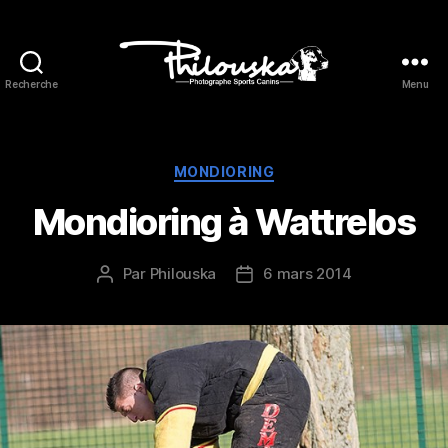
Recherche
Menu
Philouska
Catégories
MONDIORING
Mondioring à Wattrelos
Par
Philouska
6 mars 2014
Auteur
Date
de
de
l’article
l’article