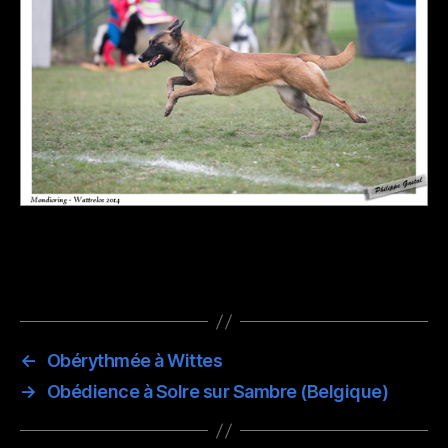
←
Obérythmée à Wittes
→
Obédience à Solre sur Sambre (Belgique)