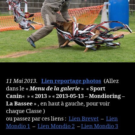
11 Mai 2013.
Lien reportage photos
(Allez
dans le «
Menu de la galerie
» «
Sport
Canin
« » «
2013
» «
2013-05-13
–
Mondioring –
La Bassee
» , en haut à gauche, pour voir
chaque Classe )
ou passez par ces liens :
Lien Brevet
–
Lien
Mondio 1
–
Lien Mondio 2
–
Lien Mondio 3