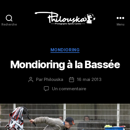
Recherche
Menu
Philouska
Catégories
MONDIORING
Mondioring à la Bassée
Par
Philouska
16 mai 2013
Auteur
Date
de
de
sur
Un commentaire
l’article
l’article
Mondioring
à
la
Bassée