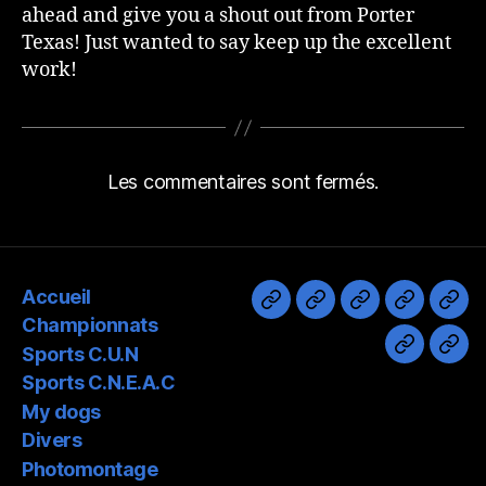
ahead and give you a shout out from Porter
Texas! Just wanted to say keep up the excellent
work!
Les commentaires sont fermés.
Accueil
Accueil
Championnats
Sports
Sports
My
Championnats
C.U.N
C.N.E.A.
dog
Sports C.U.N
Divers
Pho
Sports C.N.E.A.C
My dogs
Divers
Photomontage