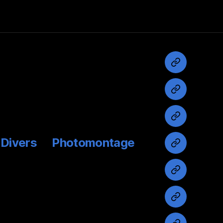
Accueil
Championna
Sports
C.U.N
Divers
Photomontage
Sports
C.N.E.A.C
My
dogs
Divers