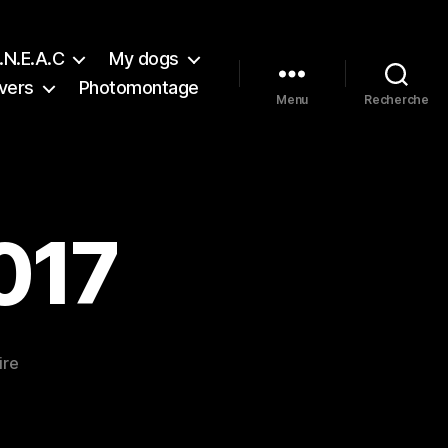
.N.E.A.C
My dogs
vers
Photomontage
Menu
Recherche
017
sur
ire
087-
19
août