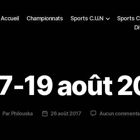
Accueil
Championnats
Sports C.U.N
Sports C
Di
7-19 août 2
Par
Philouska
26 août 2017
Aucun commenta
uteur
Date
e
de
’article
l’article