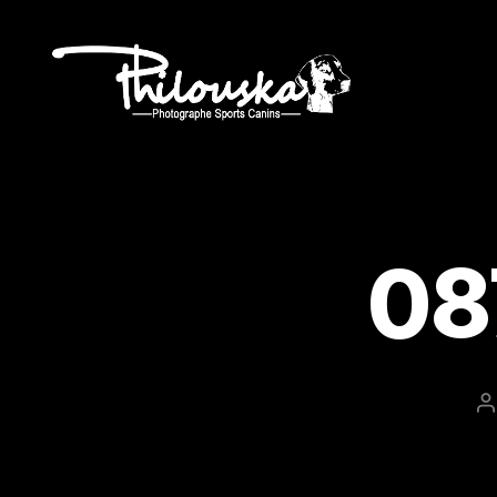
Philouska
08
A
d
l