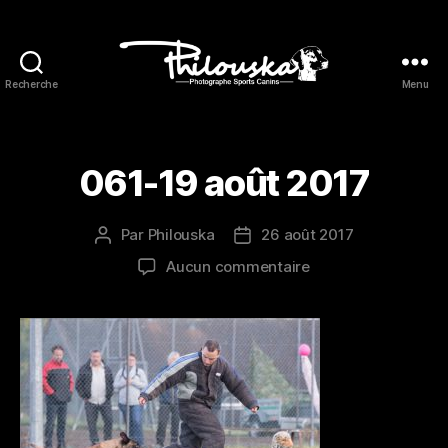
Recherche
Menu
Philouska
061-19 août 2017
Par
Philouska
26 août 2017
Auteur
Date
de
de
sur
Aucun commentaire
l’article
l’article
061-
19
août
2017