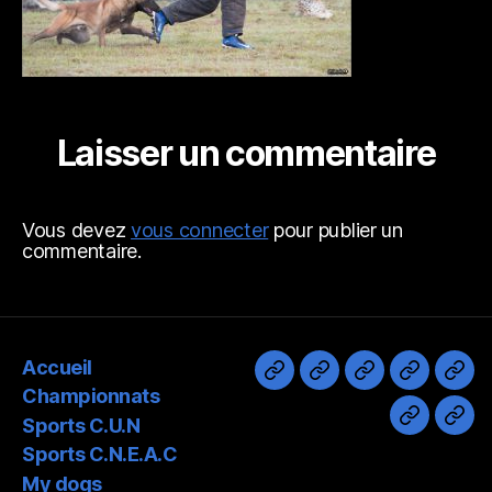
Laisser un commentaire
Vous devez
vous connecter
pour publier un
commentaire.
Accueil
Accueil
Championnats
Sports
Sports
My
Championnats
C.U.N
C.N.E.A.
dog
Sports C.U.N
Divers
Pho
Sports C.N.E.A.C
My dogs