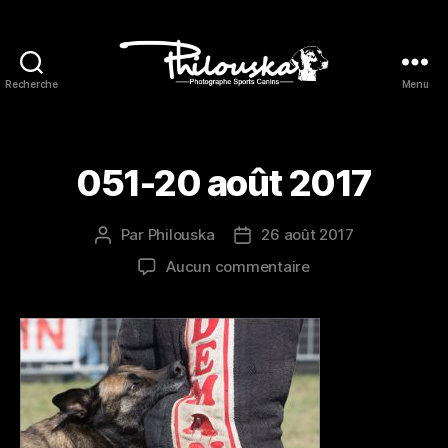
Recherche
Menu
Philouska
051-20 août 2017
Par
Philouska
26 août 2017
Auteur
Date
de
de
sur
Aucun commentaire
l’article
l’article
051-
20
août
2017