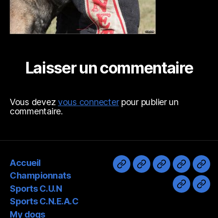
Laisser un commentaire
Vous devez
vous connecter
pour publier un
commentaire.
Accueil
Accueil
Championnats
Sports
Sports
My
Championnats
C.U.N
C.N.E.A.
dog
Sports C.U.N
Divers
Pho
Sports C.N.E.A.C
My dogs