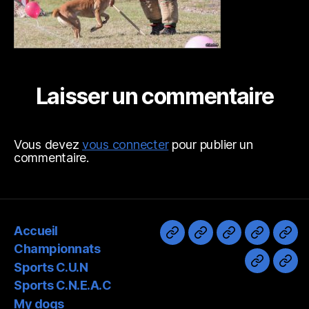
Laisser un commentaire
Vous devez
vous connecter
pour publier un
commentaire.
Accueil
Accueil
Championnats
Sports
Sports
My
Championnats
C.U.N
C.N.E.A.
dog
Sports C.U.N
Divers
Pho
Sports C.N.E.A.C
My dogs