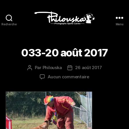
Recherche
Menu
Philouska
033-20 août 2017
Par
Philouska
26 août 2017
Auteur
Date
de
de
sur
Aucun commentaire
l’article
l’article
033-
20
août
2017