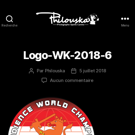
Recherche
Menu
Philouska
Logo-WK-2018-6
Par
Philouska
5 juillet 2018
Auteur
Date
de
de
sur
Aucun commentaire
l’article
l’article
Logo-
WK-
2018-
6