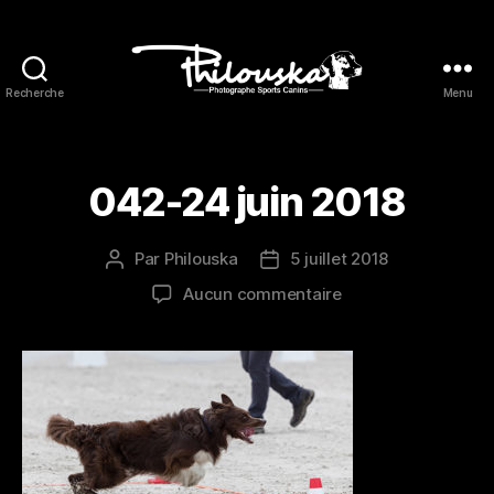
Recherche
Menu
Philouska
042-24 juin 2018
Par
Philouska
5 juillet 2018
Auteur
Date
de
de
sur
Aucun commentaire
l’article
l’article
042-
24
juin
2018