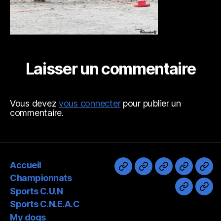
Laisser un commentaire
Vous devez
vous connecter
pour publier un
commentaire.
Accueil
Accueil
Championnats
Sports
Sports
My
Championnats
C.U.N
C.N.E.A.
dog
Sports C.U.N
Divers
Pho
Sports C.N.E.A.C
My dogs